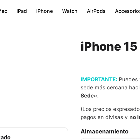
Mac
iPad
iPhone
Watch
AirPods
Accesorio
iPhone 15
IMPORTANTE:
Puedes ve
sede más cercana haci
Sede»
.
(Los precios expresado
pagos en divisas y
no i
Almacenamiento
zado