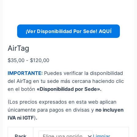
¡Ver Disponibilidad Por Sede! AQUÍ
AirTag
Rango
$
35,00
-
$
120,00
de
IMPORTANTE:
Puedes verificar la disponibilidad
precios:
del AirTag en tu sede más cercana haciendo clic
desde
en el botón
«Disponibilidad por Sede».
$35,00
hasta
(Los precios expresados en esta web aplican
$120,00
únicamente para pagos en divisas y
no incluyen
IVA ni IGTF
)
.
Pack
Limpiar